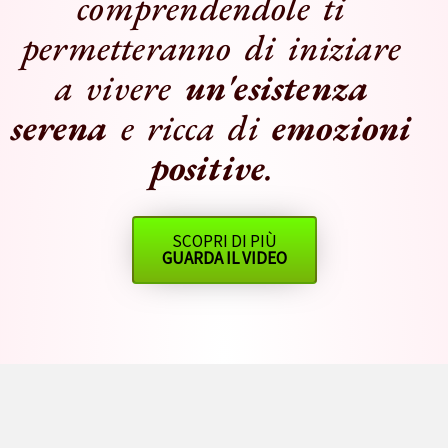
comprendendole ti
permetteranno di iniziare
a vivere
un'esistenza
serena
e ricca di
emozioni
positive
.
SCOPRI DI PIÙ
GUARDA IL VIDEO